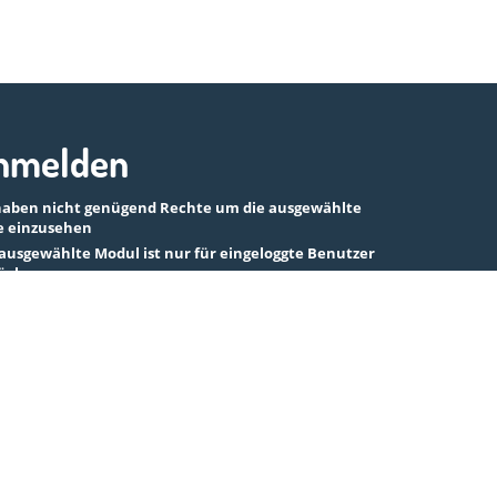
nmelden
haben nicht genügend Rechte um die ausgewählte
e einzusehen
ausgewählte Modul ist nur für eingeloggte Benutzer
ügbar
Anmeldung mit EduPage-Konto
Benutzernamen oder Passwort vergessen