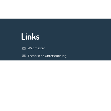
Links
Webmaster
Technische Unterstützung
Erreichbarkeitsinfo
Rechtliche Informationen
Datenschutzerklärung
Impressum
Sitemap
Über uns
Kontakt