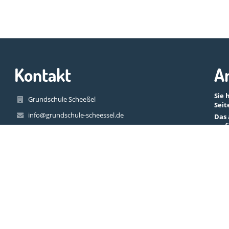
Kontakt
A
Sie 
Grundschule Scheeßel
Seit
info@grundschule-scheessel.de
Das 
verf
04263 - 93050
Schulstraße 1
27383 Scheeßel
Germany