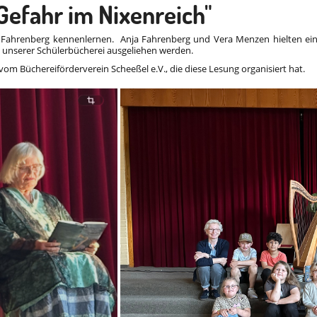
Gefahr im Nixenreich"
a Fahrenberg kennenlernen. Anja Fahrenberg und Vera Menzen hielten ein
n unserer Schülerbücherei ausgeliehen werden.
vom Büchereiförderverein Scheeßel e.V., die diese Lesung organisiert hat.