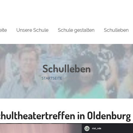
eite
Unsere Schule
Schule gestalten
Schulleben
Schulleben
STARTSEITE
/
SCHULLEBEN
hultheatertreffen in Oldenburg 