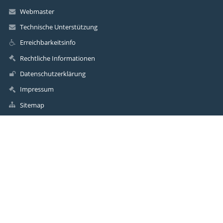
Webmaster
Technische Unterstützung
Erreichbarkeitsinfo
Rechtliche Informationen
Datenschutzerklärung
Impressum
Sitemap
Über uns
Kontakt
Aktuelles
Kontakt
Grundschule Scheeßel
info@grundschule-scheessel.de