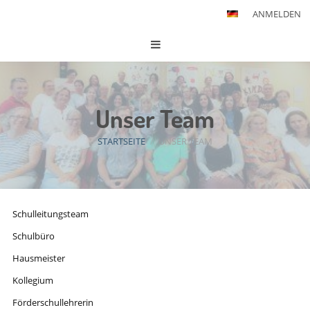
ANMELDEN
Unser Team
STARTSEITE
/
UNSER TEAM
Unser
Schulleitungsteam
Team
Schulbüro
Hausmeister
Kollegium
Förderschullehrerin