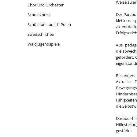
Weise zu e
Chor und Orchester
Der Parcour
Schulexpress
klettern, 
Schüleraustausch Polen
zu entdeck
Erfolgserle
Streitschlichter
Waldjugendspiele
Aus pädago
die abwechs
gefördert. 
eigenständi
Besonders 
Aktuelle 
Bewegungss
Hinderniss
Fähigkeite
die Selbstw
Darüber hi
Hilfestellu
gestärkt.