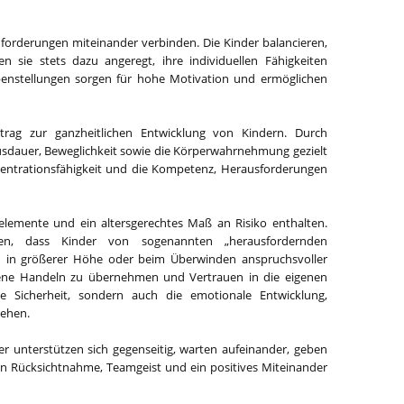
forderungen miteinander verbinden. Die Kinder balancieren,
n sie stets dazu angeregt, ihre individuellen Fähigkeiten
enstellungen sorgen für hohe Motivation und ermöglichen
trag zur ganzheitlichen Entwicklung von Kindern. Durch
Ausdauer, Beweglichkeit sowie die Körperwahrnehmung gezielt
onzentrationsfähigkeit und die Kompetenz, Herausforderungen
elemente und ein altersgerechtes Maß an Risiko enthalten.
gen, dass Kinder von sogenannten „herausfordernden
en in größerer Höhe oder beim Überwinden anspruchsvoller
eigene Handeln zu übernehmen und Vertrauen in die eigenen
e Sicherheit, sondern auch die emotionale Entwicklung,
gehen.
 unterstützen sich gegenseitig, warten aufeinander, geben
en Rücksichtnahme, Teamgeist und ein positives Miteinander