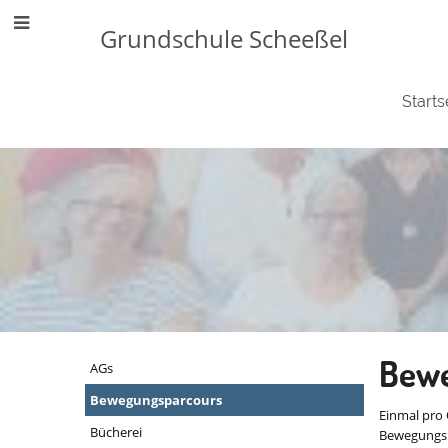
Grundschule Scheeßel
Starts
Schulleben
Bewe
AGs
Bewegungsparcours
Einmal pro 
Bücherei
Bewegungspa