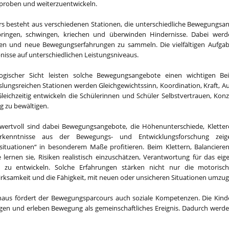
rproben und weiterzuentwickeln.
s besteht aus verschiedenen Stationen, die unterschiedliche Bewegungsan
springen, schwingen, kriechen und überwinden Hindernisse. Dabei werde
en und neue Bewegungserfahrungen zu sammeln. Die vielfältigen Aufgab
bnisse auf unterschiedlichen Leistungsniveaus.
gischer Sicht leisten solche Bewegungsangebote einen wichtigen Bei
lungsreichen Stationen werden Gleichgewichtssinn, Koordination, Kraft, 
Gleichzeitig entwickeln die Schülerinnen und Schüler Selbstvertrauen, K
g zu bewältigen.
wertvoll sind dabei Bewegungsangebote, die Höhenunterschiede, Kletter
Erkenntnisse aus der Bewegungs- und Entwicklungsforschung zei
ituationen“ in besonderem Maße profitieren. Beim Klettern, Balancier
e lernen sie, Risiken realistisch einzuschätzen, Verantwortung für das 
n zu entwickeln. Solche Erfahrungen stärken nicht nur die motorisch
irksamkeit und die Fähigkeit, mit neuen oder unsicheren Situationen umzu
naus fördert der Bewegungsparcours auch soziale Kompetenzen. Die Kinder
ngen und erleben Bewegung als gemeinschaftliches Ereignis. Dadurch werd