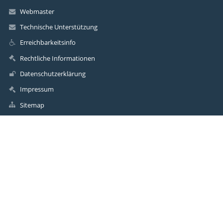
Webmaster
Technische Unterstützung
Erreichbarkeitsinfo
Rechtliche Informationen
Datenschutzerklärung
Impressum
Sitemap
Über uns
Kontakt
Aktuelles
Kontakt
Grundschule Scheeßel
info@grundschule-scheessel.de