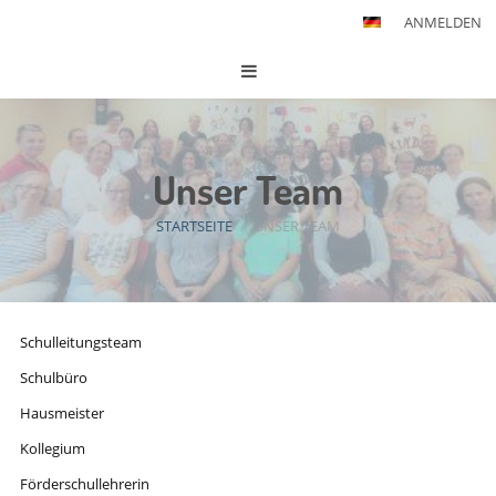
ANMELDEN
Unser Team
STARTSEITE
/
UNSER TEAM
Unser
Schulleitungsteam
Team
Schulbüro
Hausmeister
Kollegium
Förderschullehrerin