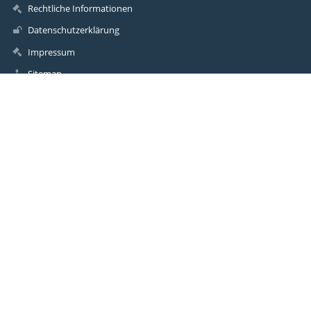
Rechtliche Informationen
Datenschutzerklärung
Impressum
Sitemap
Über uns
Kontakt
Aktuelles
Kontakt
Grundschule Scheeßel
info@grundschule-scheessel.de
04263 - 93050
Schulstraße 1
27383 Scheeßel
Germany