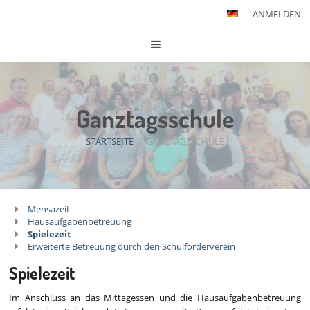
ANMELDEN
Ganztagsschule
STARTSEITE
/
GANZTAGSSCHULE
Ganztagsschule
Mensazeit
Hausaufgabenbetreuung
Spielezeit
Erweiterte Betreuung durch den Schulförderverein
Spielezeit
Im Anschluss an das Mittagessen und die Hausaufgabenbetreuung