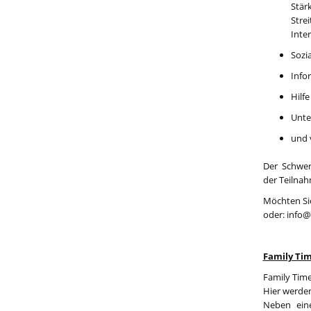
Stär
Stre
Inte
Sozi
Info
Hilf
Unte
und 
Der Schwer
der Teilna
Möchten Sie
oder: info@
Family Tim
Family Time
Hier werden
Neben ein