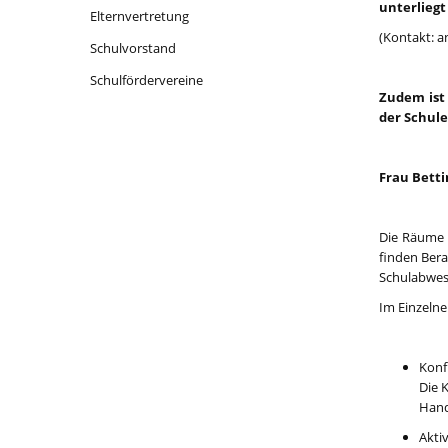
unterliegt
Elternvertretung
(Kontakt: 
Schulvorstand
Schulfördervereine
Zudem ist 
der Schule
Frau Bettin
Die Räume d
finden Bera
Schulabwese
Im Einzelne
Konf
Die 
Hand
Akti