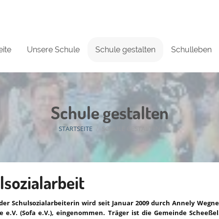
eite
Unsere Schule
Schule gestalten
Schulleben
Schule gestalten
STARTSEITE
/
SCHULE GESTALTEN
lsozialarbeit
 der Schulsozialarbeiterin wird seit Januar 2009 durch Annely Wegne
e e.V. (Sofa e.V.), eingenommen. Träger ist die Gemeinde Scheeßel. 