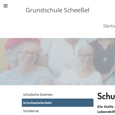
Grundschule Scheeßel
Starts
Schule
Schu
Schulische Gremien
Schulsozialarbeit
gestalten
Die Stelle
Schülerrat
Lebenshilf