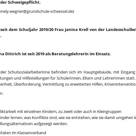
 der Schweigepflicht.
annely.wegner@grundschule-scheessel.de)
seit dem Schuljahr 2019/20 Frau Janina Kroll von der Landesschulbe
.
a Dittrich ist seit 2019 als Beratungslehrerin im Einsatz.
er Schulsozialarbeiterinne befinden sich im Hauptgebäude, mit Eingang i
tungen und Hilfestellungen für SchülerInnen, Eltern und LehrerInnen statt
nheit, Überforderung, Vermittlung zu erweiterten Hilfen, Kriseninterventio
n:
liktarbeit mit einzelnen Kindern, zu zweit oder auch in Kleingruppen
Kinder lernen, was Konflikte sind, wie sie entstehen, wie sie damit umgehe
lungsalternativen aufgezeigt werden.
vitäten im Klassenverband