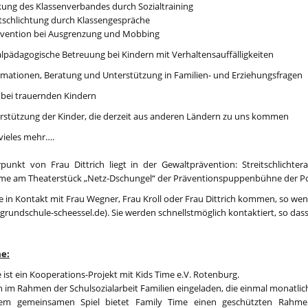
kung des Klassenverbandes durch Sozialtraining
itschlichtung durch Klassengespräche
rvention bei Ausgrenzung und Mobbing
alpädagogische Betreuung bei Kindern mit Verhaltensauffälligkeiten
rmationen, Beratung und Unterstützung in Familien- und Erziehungsfragen
e bei trauernden Kindern
rstützung der Kinder, die derzeit aus anderen Ländern zu uns kommen
vieles mehr….
punkt von Frau Dittrich liegt in der Gewaltprävention: Streitschlichte
hme am Theaterstück „Netz-Dschungel“ der Präventionspuppenbühne der Pol
 in Kontakt mit Frau Wegner, Frau Kroll oder Frau Dittrich kommen, so wend
grundschule-scheessel.de). Sie werden schnellstmöglich kontaktiert, so das
e:
 ist ein Kooperations-Projekt mit Kids Time e.V. Rotenburg.
 im Rahmen der Schulsozialarbeit Familien eingeladen, die einmal monatlic
em gemeinsamen Spiel bietet Family Time einen geschützten Rahme